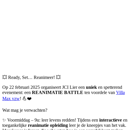
💥 Ready, Set… Reanimeer! 💥
Op 22 februari 2025 organiseert JCI Lier een
uniek
en spetterend
evenement: een
REANIMATIE BATTLE
ten voordele van
Villa
Max vzw
! 💪❤️
Wat mag je verwachten?
✨ Voormiddag – 9u: leer levens redden! Tijdens een
interactieve
en
toegankelijke
reanimatie
opleiding
leer je de kneepjes van het vak.