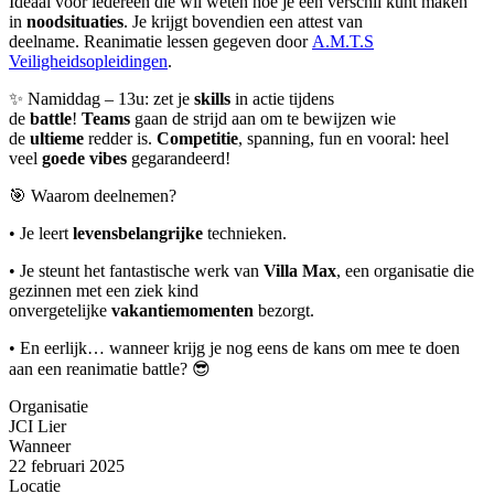
Ideaal voor iedereen die wil weten hoe je een verschil kunt maken
in
noodsituaties
. Je krijgt bovendien een attest van
deelname.
Reanimatie lessen
gegeven door
A.M.T.S
Veiligheidsopleidingen
.
✨ Namiddag – 13u: zet je
skills
in actie tijdens
de
battle
!
Teams
gaan de strijd aan om te bewijzen wie
de
ultieme
redder is.
Competitie
, spanning, fun en vooral: heel
veel
goede
vibes
gegarandeerd!
🎯 Waarom deelnemen?
• Je leert
levensbelangrijke
technieken.
• Je steunt het fantastische werk van
Villa Max
, een organisatie die
gezinnen met een ziek kind
onvergetelijke
vakantiemomenten
bezorgt.
• En eerlijk… wanneer krijg je nog eens de kans om mee te doen
aan een reanimatie battle? 😎
Organisatie
JCI Lier
Wanneer
22 februari 2025
Locatie